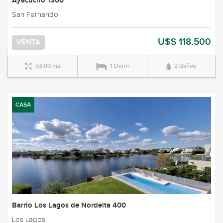
Ayacucho 1300
San Fernando
U$S 118.500
VENTA
53,00 m2
1 Dorm
2 Baños
CASA
Barrio Los Lagos de Nordelta 400
Los Lagos