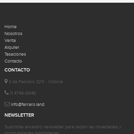
Home
Nosotros
Venta
Alquiler
Tasaciones
Contacto
CONTACTO
3 de Febrero 3211 - Victoria
11 4746-6646
info@ferraro.land
NEWSLETTER
Suscribite anuestro newsletter para recibir las novedades y
oportunidades inmobiliarias.