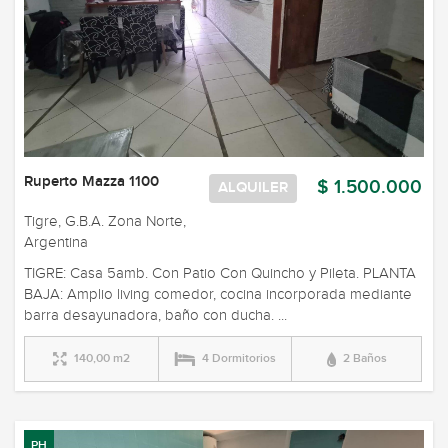
Ruperto Mazza 1100
$ 1.500.000
ALQUILER
Tigre, G.B.A. Zona Norte,
Argentina
TIGRE: Casa 5amb. Con Patio Con Quincho y Pileta. PLANTA
BAJA: Amplio living comedor, cocina incorporada mediante
barra desayunadora, baño con ducha. ...
140,00 m2
4 Dormitorios
2 Baños
PH