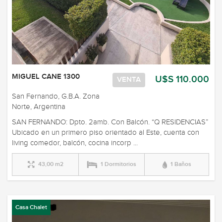
MIGUEL CANE 1300
U$S 110.000
VENTA
San Fernando, G.B.A. Zona
Norte, Argentina
SAN FERNANDO: Dpto. 2amb. Con Balcón. “Q RESIDENCIAS”
Ubicado en un primero piso orientado al Este, cuenta con
living comedor, balcón, cocina incorp ...
43,00 m2
1 Dormitorios
1 Baños
Casa Chalet