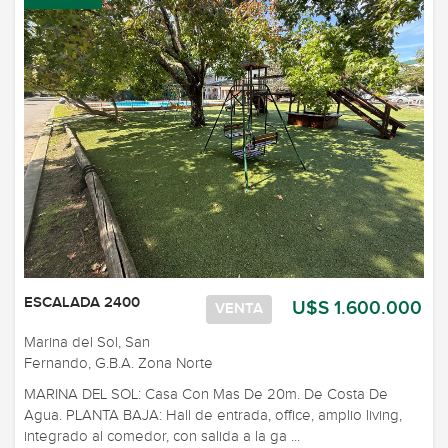
ESCALADA 2400
U$S 1.600.000
VENTA
Marina del Sol, San
Fernando, G.B.A. Zona Norte
MARINA DEL SOL: Casa Con Mas De 20m. De Costa De
Agua. PLANTA BAJA: Hall de entrada, office, amplio living,
integrado al comedor, con salida a la ga ...