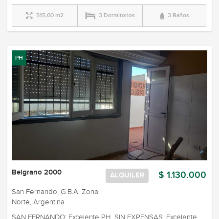
515,00 m2
3 Dormitorios
3 Baños
PH
Belgrano 2000
$ 1.130.000
ALQUILER
San Fernando, G.B.A. Zona
Norte, Argentina
SAN FERNANDO: Excelente PH. SIN EXPENSAS. Excelente