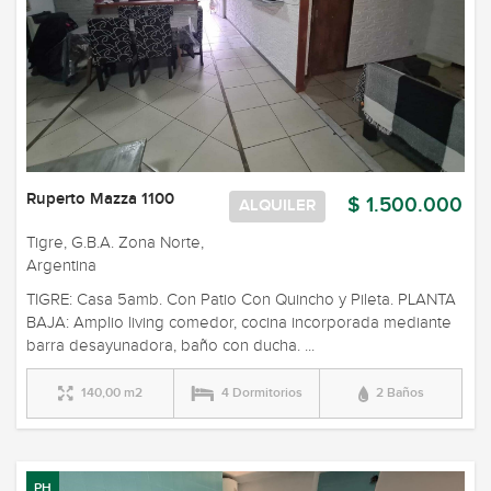
Ruperto Mazza 1100
$ 1.500.000
ALQUILER
Tigre, G.B.A. Zona Norte,
Argentina
TIGRE: Casa 5amb. Con Patio Con Quincho y Pileta. PLANTA
BAJA: Amplio living comedor, cocina incorporada mediante
barra desayunadora, baño con ducha. ...
140,00 m2
4 Dormitorios
2 Baños
PH