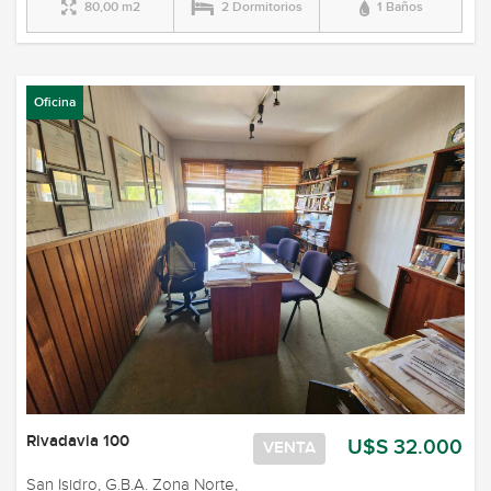
80,00 m2
2 Dormitorios
1 Baños
Oficina
Rivadavia 100
U$S 32.000
VENTA
San Isidro, G.B.A. Zona Norte,