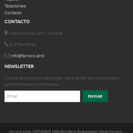
Tasaciones
Contacto
CONTACTO
3 de Febrero 3211 - Victoria
11 4746-6646
info@ferraro.land
NEWSLETTER
Suscribite anuestro newsletter para recibir las novedades y
oportunidades inmobiliarias.
Ferraro Land. COPYRIGHT 2026 Martillero Responsable: Diego Ferraro -