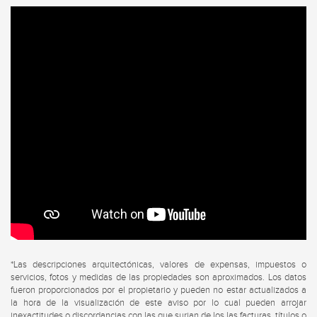
*Las descripciones arquitectónicas, valores de expensas, impuestos o
servicios, fotos y medidas de las propiedades son aproximados. Los datos
fueron proporcionados por el propietario y pueden no estar actualizados a
la hora de la visualización de este aviso por lo cual pueden arrojar
inexactitudes o discordancias con las que surjan de los las facturas, títulos o