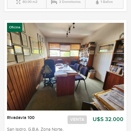
80,00 m2
2 Dormitorios
1 Baños
Oficina
Rivadavia 100
U$S 32.000
VENTA
San Isidro, G.B.A. Zona Norte,