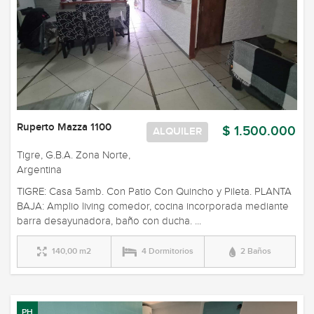
Ruperto Mazza 1100
$ 1.500.000
ALQUILER
Tigre, G.B.A. Zona Norte,
Argentina
TIGRE: Casa 5amb. Con Patio Con Quincho y Pileta. PLANTA
BAJA: Amplio living comedor, cocina incorporada mediante
barra desayunadora, baño con ducha. ...
140,00 m2
4 Dormitorios
2 Baños
PH