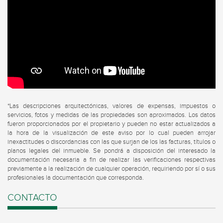
*Las descripciones arquitectónicas, valores de expensas, impuestos o
servicios, fotos y medidas de las propiedades son aproximados. Los datos
fueron proporcionados por el propietario y pueden no estar actualizados a
la hora de la visualización de este aviso por lo cual pueden arrojar
inexactitudes o discordancias con las que surjan de los las facturas, títulos o
planos legales del inmueble. Se pondrá a disposición del interesado la
documentación necesaria a fin de realizar las verificaciones respectivas
previamente a la realización de cualquier operación, requiriendo por sí o sus
profesionales la documentación que corresponda.
CONTACTO