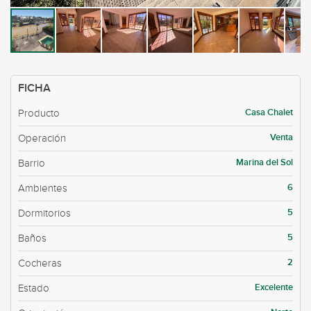
FICHA
Casa Chalet
Producto
Venta
Operación
Marina del Sol
Barrio
6
Ambientes
5
Dormitorios
5
Baños
2
Cocheras
Excelente
Estado