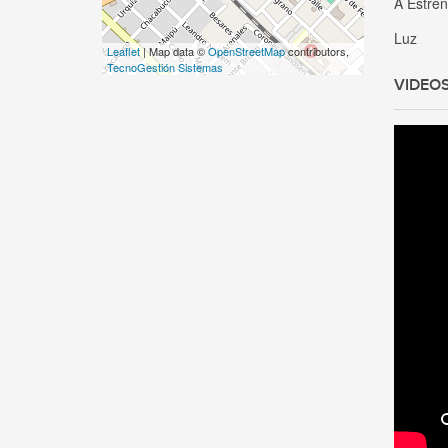
A Estre
Luz
Leaflet
| Map data ©
OpenStreetMap
contributors,
TecnoGestión Sistemas
VIDEO