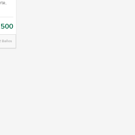
rte,
.500
2 Baños