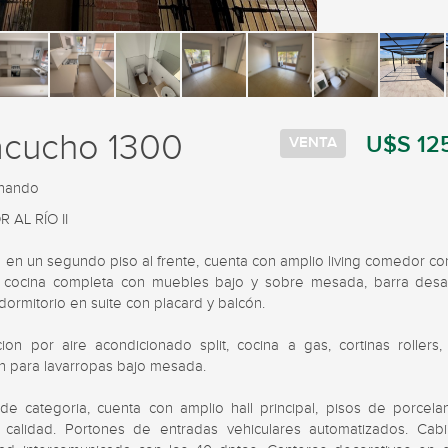
acucho 1300
U$S 12
VENTA
rnando
 AL RÍO II

 en un segundo piso al frente, cuenta con amplio living comedor con
, cocina completa con muebles bajo y sobre mesada, barra desa
, dormitorio en suite con placard y balcón. 

ion por aire acondicionado split, cocina a gas, cortinas rollers, c
n para lavarropas bajo mesada.

o de categoria, cuenta con amplio hall principal, pisos de porcelan
 calidad. Portones de entradas vehiculares automatizados. Cabi