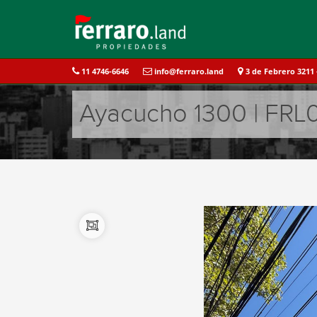
11 4746-6646
info@ferraro.land
3 de Febrero 3211 -
Ayacucho 1300 | FRL