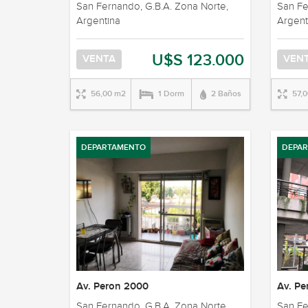
San Fernando, G.B.A. Zona Norte,
San Fe
Argentina
Argent
U$S 123.000
VENTA
VEN
56,00 m2
1 Dorm
2 Baños
57,
DEPARTAMENTO
DEPA
Av. Peron 2000
Av. Pe
San Fernando, G.B.A. Zona Norte,
San Fe