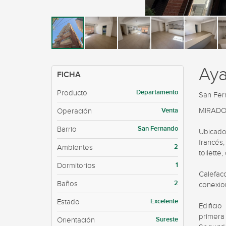
Ay
FICHA
Departamento
Producto
San Fe
Venta
MIRADOR
Operación
San Fernando
Barrio
Ubicado
francés
2
Ambientes
toilette
1
Dormitorios
Calefacc
2
Baños
conexio
Excelente
Estado
Edifici
primera
Sureste
Orientación