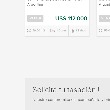
Argentina
Argent
U$S 112.000
VENTA
VEN
59,00 m2
1 Dorm
1 Baños
55,
Solicitá tu tasación !
Nuestro compromiso es acompañarte y brind