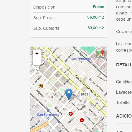
Segurid
Frente
comunes.
Disposición
acero i
56,00 m2
Sup. Propia
cada uni
53,00 m2
Sup. Cubierta
Cocheras
Las med
correspo
+
−
DETALL
Cantida
Lavader
Toilette
ADICI