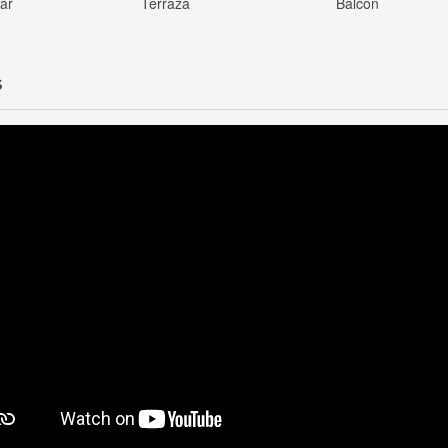
nar
Terraza
Balcón
S