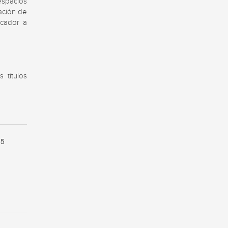
spacios 
ción de 
cador a 
títulos 
:
5