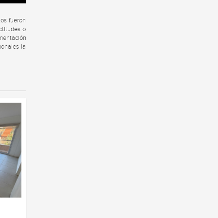
tos fueron
ctitudes o
umentación
ionales la