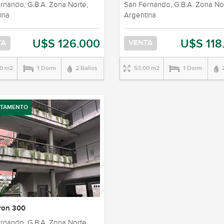
rnando, G.B.A. Zona Norte,
San Fernando, G.B.A. Zona No
ina
Argentina
U$S 126.000
U$S 118
TA
VENTA
00 m2
1 Dorm
2 Baños
53,00 m2
1 Dorm
RTAMENTO
ron 300
rnando, G.B.A. Zona Norte,