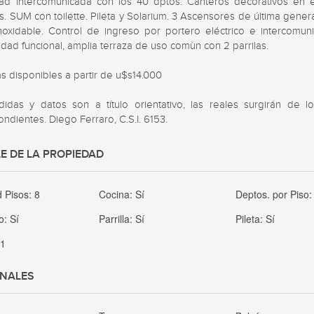
ad intercomunicada con los 40 dptos. Canteros decorativos en e
 SUM con toilette. Pileta y Solarium. 3 Ascensores de última genera
noxidable. Control de ingreso por portero eléctrico e intercomuni
dad funcional, amplia terraza de uso comùn con 2 parrilas.

 disponibles a partir de u$s14.000

idas y datos son a título orientativo, las reales surgirán de los 
ndientes. Diego Ferraro, C.S.I. 6153.
E DE LA PROPIEDAD
d Pisos:
8
Cocina:
Sí
Deptos. por Piso
o:
Sí
Parrilla:
Sí
Pileta:
Sí
:
1
ONALES