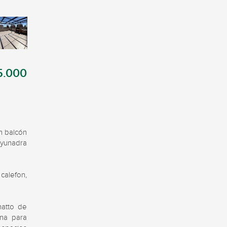
5.000
 balcón 
yunadra 
alefon, 
atto de 
na para 