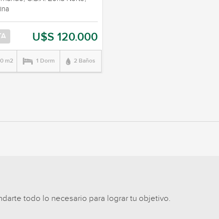
ina
U$S 120.000
TA
00 m2
1 Dorm
2 Baños
arte todo lo necesario para lograr tu objetivo.