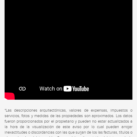
*Las descripciones arquitectónicas, valores de expensas, impuestos o
servicios, fotos y medidas de las propiedades son aproximados. Los datos
fueron proporcionados por el propietario y pueden no estar actualizados a
la hora de la visualización de este aviso por lo cual pueden arrojar
inexactitudes o discordancias con las que surjan de los las facturas, títulos o