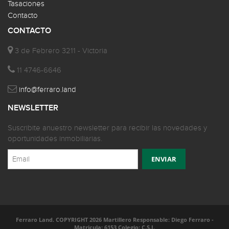
Tasaciones
Contacto
CONTACTO
3 de Febrero 3211 - Victoria
11 4746-6646
info@ferraro.land
NEWSLETTER
Suscribite anuestro newsletter para recibir las novedades y
oportunidades inmobiliarias.
Ferraro Land. COPYRIGHT 2026 Martillero Responsable: Diego Ferraro -
Matricula: 6153 Colegio: C.S.I.