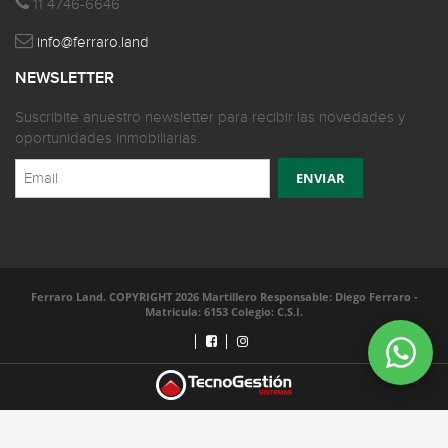
11 4746-6646
info@ferraro.land
NEWSLETTER
Suscribite anuestro newsletter para recibir las novedades y
oportunidades inmobiliarias.
Ferraro Land. COPYRIGHT 2026 Martillero Responsable: Diego Ferraro -
Matricula: 6153 Colegio: C.S.I.