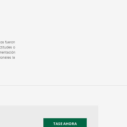
tos fueron
ctitudes o
umentación
ionales la
TASE AHORA