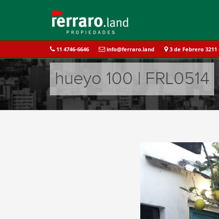
11 4746-6646
info@ferraro.land
3 de Febrero 3211 -
hueyo 100 | FRL0514