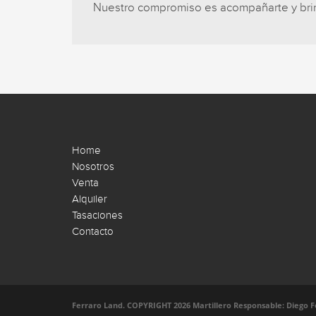
Nuestro compromiso es acompañarte y brind
Home
Nosotros
Venta
Alquiler
Tasaciones
Contacto
Ferraro Land. COPYRIGHT 2026 Martillero Responsable: Diego Ferr