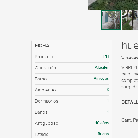
hue
FICHA
PH
Producto
Virreye
Alquiler
VIRREYE
Operación
bajo me
Virreyes
Barrio
completo
surgirán
3
Ambientes
1
Dormitorios
DETALL
1
Baños
Cant. P
10 años
Antigüedad
Bueno
Estado