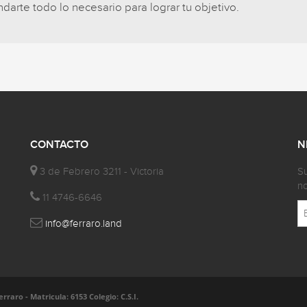
arte todo lo necesario para lograr tu objetivo.
CONTACTO
N
3 de Febrero 3211 - Victoria
Su
no
11 4746-6646
info@ferraro.land
aro - Matricula: 6153 Colegio: C.S.I.