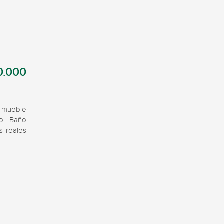
0.000
 mueble 
o. Baño 
s reales 