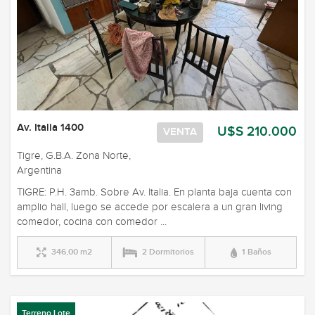
Av. Italia 1400
U$S 210.000
VENTA
Tigre, G.B.A. Zona Norte,
Argentina
TIGRE: P.H. 3amb. Sobre Av. Italia. En planta baja cuenta con
amplio hall, luego se accede por escalera a un gran living
comedor, cocina con comedor ...
346,00 m2
2 Dormitorios
1 Baños
Terreno Lote