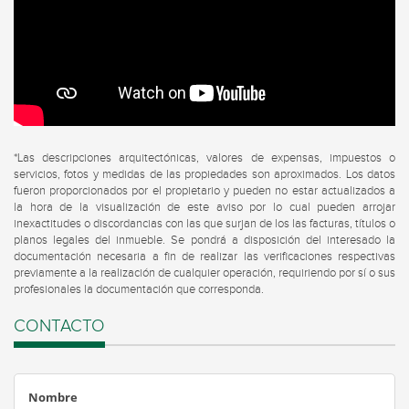
*Las descripciones arquitectónicas, valores de expensas, impuestos o
servicios, fotos y medidas de las propiedades son aproximados. Los datos
fueron proporcionados por el propietario y pueden no estar actualizados a
la hora de la visualización de este aviso por lo cual pueden arrojar
inexactitudes o discordancias con las que surjan de los las facturas, títulos o
planos legales del inmueble. Se pondrá a disposición del interesado la
documentación necesaria a fin de realizar las verificaciones respectivas
previamente a la realización de cualquier operación, requiriendo por sí o sus
profesionales la documentación que corresponda.
CONTACTO
Nombre