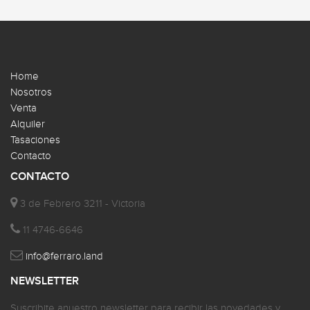
Home
Nosotros
Venta
Alquiler
Tasaciones
Contacto
CONTACTO
3 de Febrero 3211 - Victoria
11 4746-6646
info@ferraro.land
NEWSLETTER
Suscribite anuestro newsletter para recibir las novedades y