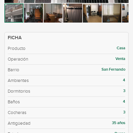
FICHA
Casa
Producto
Venta
Operación
San Fernando
Barrio
4
Ambientes
3
Dormitorios
4
Baños
3
Cocheras
35 años
Antigüedad