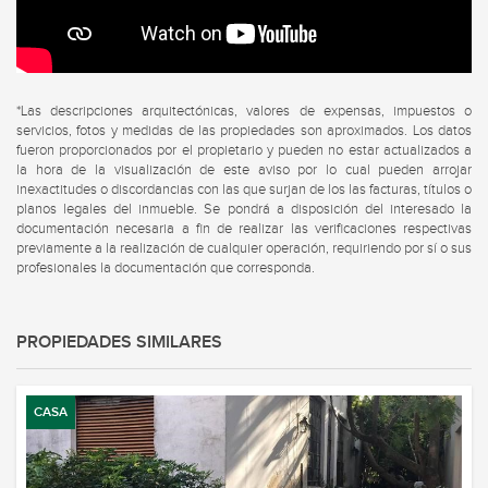
*Las descripciones arquitectónicas, valores de expensas, impuestos o
servicios, fotos y medidas de las propiedades son aproximados. Los datos
fueron proporcionados por el propietario y pueden no estar actualizados a
la hora de la visualización de este aviso por lo cual pueden arrojar
inexactitudes o discordancias con las que surjan de los las facturas, títulos o
planos legales del inmueble. Se pondrá a disposición del interesado la
documentación necesaria a fin de realizar las verificaciones respectivas
previamente a la realización de cualquier operación, requiriendo por sí o sus
profesionales la documentación que corresponda.
PROPIEDADES SIMILARES
CASA