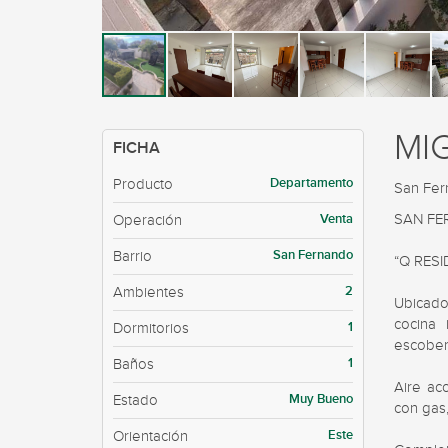
MI
FICHA
Departamento
Producto
San Fe
Venta
SAN FER
Operación
San Fernando
Barrio
“Q RESI
2
Ambientes
Ubicado
cocina 
1
Dormitorios
escober
1
Baños
Aire aco
Muy Bueno
Estado
con gas,
Este
Orientación