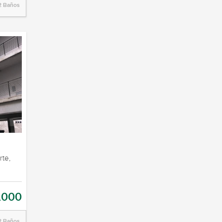
2 Baños
rte,
.000
2 Baños