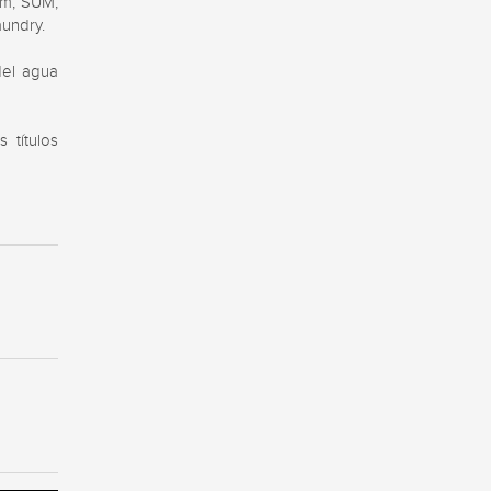
m, SUM, 
undry. 

el agua 
títulos 