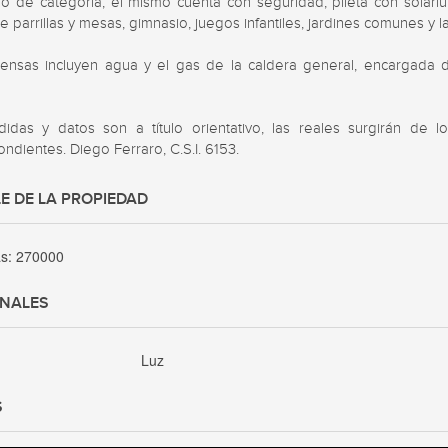
o de categoría, el mismo cuenta con seguridad, pileta con soláriu
e parrillas y mesas, gimnasio, juegos infantiles, jardines comunes y la
ensas incluyen agua y el gas de la caldera general, encargada d


idas y datos son a título orientativo, las reales surgirán de los 
ndientes. Diego Ferraro, C.S.I. 6153.
E DE LA PROPIEDAD
as:
270000
ONALES
Luz
S