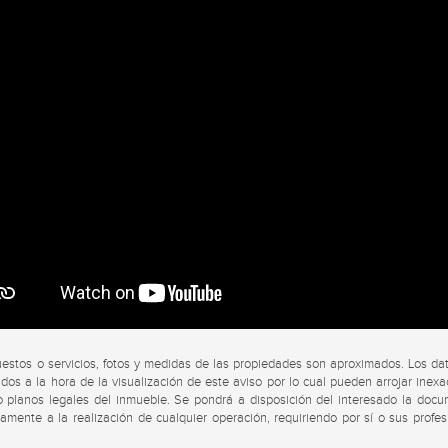
uestos o servicios, fotos y medidas de las propiedades son aproximados. Los da
dos a la hora de la visualización de este aviso por lo cual pueden arrojar inexa
s o planos legales del inmueble. Se pondrá a disposición del interesado la doc
viamente a la realización de cualquier operación, requiriendo por sí o sus profes