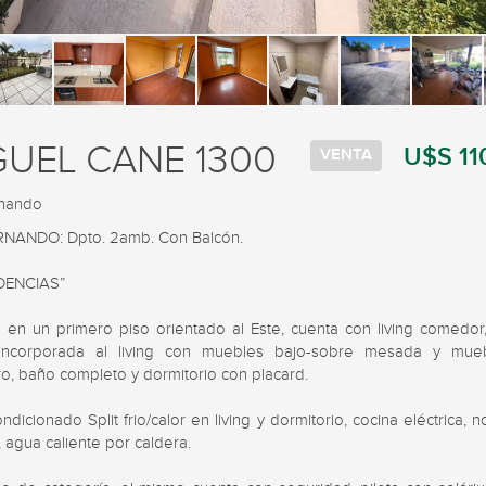
GUEL CANE 1300
U$S 11
VENTA
rnando
NANDO: Dpto. 2amb. Con Balcón.

DENCIAS”

 en un primero piso orientado al Este, cuenta con living comedor, 
incorporada al living con muebles bajo-sobre mesada y mueb
o, baño completo y dormitorio con placard.

ndicionado Split frio/calor en living y dormitorio, cocina eléctrica, n
 agua caliente por caldera.
