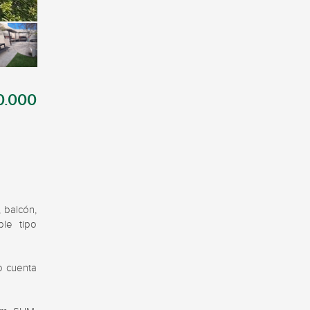
0.000
balcón, 
le tipo 
o cuenta 