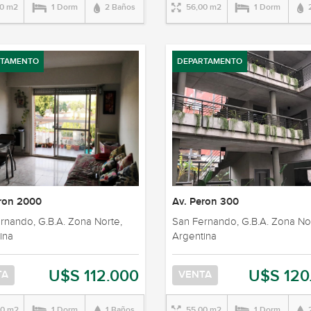
00 m2
1 Dorm
2 Baños
56,00 m2
1 Dorm
RTAMENTO
DEPARTAMENTO
eron 2000
Av. Peron 300
rnando, G.B.A. Zona Norte,
San Fernando, G.B.A. Zona No
ina
Argentina
U$S 112.000
U$S 120
TA
VENTA
00 m2
1 Dorm
1 Baños
55,00 m2
1 Dorm