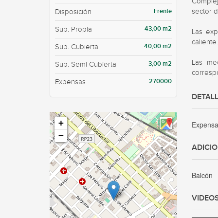
Complej
Frente
sector d
Disposición
43,00 m2
Sup. Propia
Las exp
caliente.
40,00 m2
Sup. Cubierta
Las med
3,00 m2
Sup. Semi Cubierta
correspo
270000
Expensas
DETALL
+
Expens
−
ADICI
Balcón
VIDEO