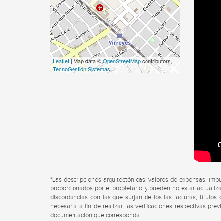
Leaflet
| Map data ©
OpenStreetMap
contributors,
TecnoGestión Sistemas
*Las descripciones arquitectónicas, valores de expensas, imp
proporcionados por el propietario y pueden no estar actualiza
discordancias con las que surjan de los las facturas, título
necesaria a fin de realizar las verificaciones respectivas pre
documentación que corresponda.