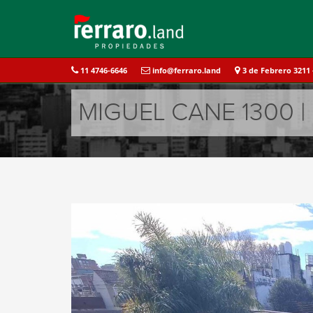
11 4746-6646
info@ferraro.land
3 de Febrero 3211 -
MIGUEL CANE 1300 |