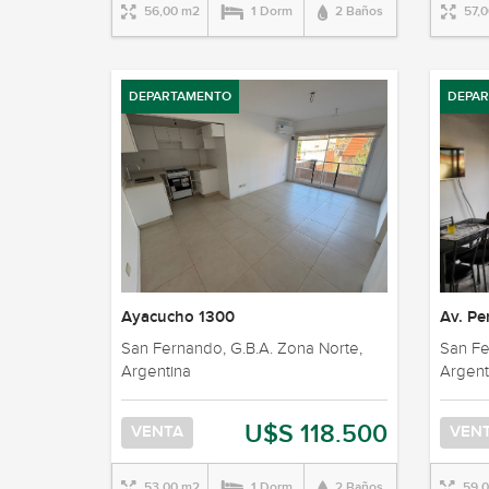
56,00 m2
1 Dorm
2 Baños
57,
DEPARTAMENTO
DEPA
Ayacucho 1300
Av. P
San Fernando, G.B.A. Zona Norte,
San Fe
Argentina
Argent
U$S 118.500
VENTA
VEN
53,00 m2
1 Dorm
2 Baños
59,