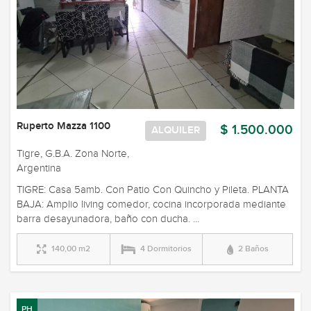
Ruperto Mazza 1100
$ 1.500.000
ALQUILER
Tigre, G.B.A. Zona Norte,
Argentina
TIGRE: Casa 5amb. Con Patio Con Quincho y Pileta. PLANTA
BAJA: Amplio living comedor, cocina incorporada mediante
barra desayunadora, baño con ducha. ...
140,00 m2
4 Dormitorios
2 Baños
PH