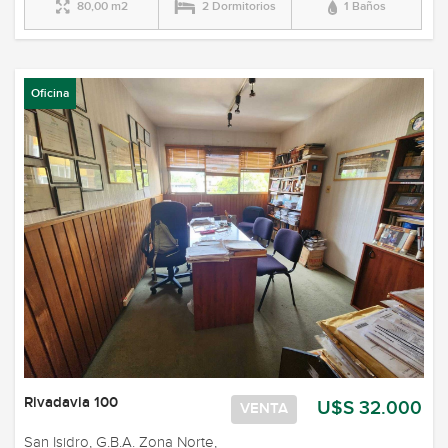
80,00 m2
2 Dormitorios
1 Baños
Oficina
Rivadavia 100
U$S 32.000
VENTA
San Isidro, G.B.A. Zona Norte,