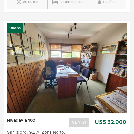
80,00 m2
2 Dormitorios
1 Baños
Oficina
Rivadavia 100
U$S 32.000
VENTA
San Isidro, G.B.A. Zona Norte,