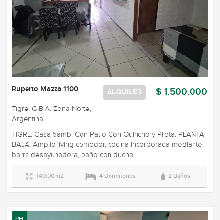
Ruperto Mazza 1100
$ 1.500.000
ALQUILER
Tigre, G.B.A. Zona Norte,
Argentina
TIGRE: Casa 5amb. Con Patio Con Quincho y Pileta. PLANTA
BAJA: Amplio living comedor, cocina incorporada mediante
barra desayunadora, baño con ducha. ...
140,00 m2
4 Dormitorios
2 Baños
PH